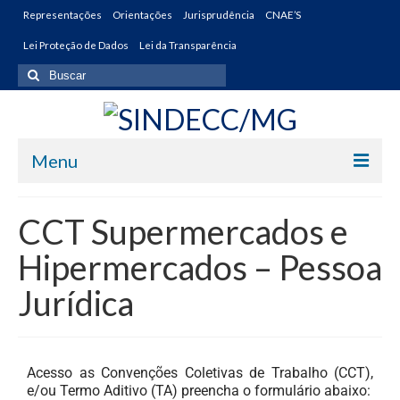
Representações
Orientações
Jurisprudência
CNAE’S
Lei Proteção de Dados
Lei da Transparência
Menu
Início
CCT Supermercados e
O Sindicato
Hipermercados – Pessoa
Nossa História
Jurídica
Razão Social
Contribuições Sindicais
Acesso as Convenções Coletivas de Trabalho (CCT),
e/ou Termo Aditivo (TA) preencha o formulário abaixo:
Contribuições Sindicais Convencionadas