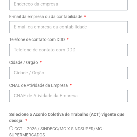
Presidência da Republica
E-mail da empresa ou da contabilidade
Febnet
Idec
Telefone de contato com DDD
Mensageiros
Fecomerciomg
Cidade / Orgão
Diap
CNAE de Atividade da Empresa
Maps
Cálculo Exato
Jurídico
Selecione o Acordo Coletiva de Trabalho (ACT) vigente que
deseja:
Mídias
CCT – 2026 / SINDECC/MG X SINDSUPER/MG -
SUPERMERCADOS
Notícias