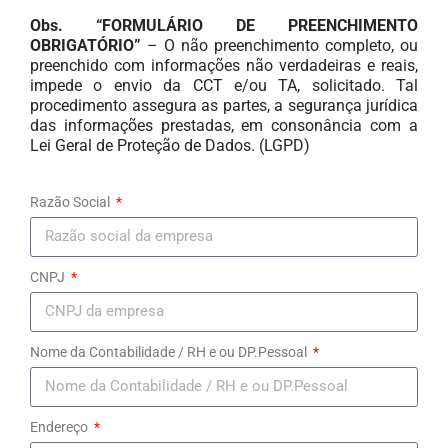
Obs.
“FORMULÁRIO DE PREENCHIMENTO
Contribuição Sindical Urbana
OBRIGATÓRIO”
– O não preenchimento completo, ou
preenchido com informações não verdadeiras e reais,
Imprima aqui seu Boleto
impede o envio da CCT e/ou TA, solicitado. Tal
procedimento assegura as partes, a segurança jurídica
Links
das informações prestadas, em consonância com a
Lei Geral de Proteção de Dados. (LGPD)
Dieese
Correios
Razão Social
Contratuh
CNPJ
Debit
Fenatec
Nome da Contabilidade / RH e ou DP.Pessoal
Cartório Online
Febrac
Endereço
MTE