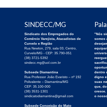
SINDECC/MG
Pala
Sindicato dos Empregados do
"Nós si
Comércio Varejista, Atacadistas de
somos a
Curvelo e Região
desejam
Rua Newton, 279, sala 03, Centro,
equipar
Curvelo/MG - CEP: 35.790-051
univers
(38) 3721-5392
reergue
sindecc.mg@uol.com.br
sacrifi
oportun
Subsede Diamantina
dentro 
Rua Professor João Evaristo – nº 192
digno e
Polivalente – Diamantina/MG
suas ne
CEP: 35.100-000
que, do
(38) 3531-1301
cresce. 
sindicatodiamantina@gmail.com
o nosso
Subsede Conceição do Mato