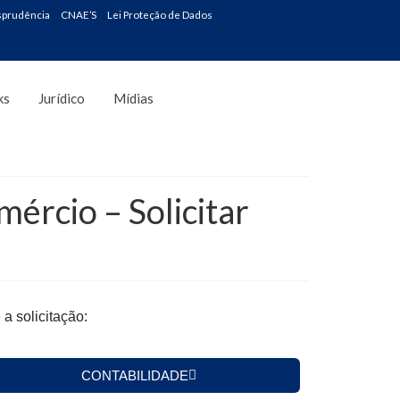
sprudência
CNAE’S
Lei Proteção de Dados
ks
Jurídico
Mídias
rcio – Solicitar
a solicitação:
CONTABILIDADE