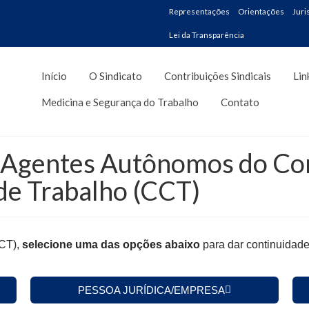
Representações
Orientações
Juri
Lei da Transparência
Início
O Sindicato
Contribuições Sindicais
Lin
Medicina e Segurança do Trabalho
Contato
gentes Autônomos do Comé
de Trabalho (CCT)
CCT),
selecione uma das opções
abaixo
para dar continuidade 
PESSOA JURÍDICA/EMPRESA